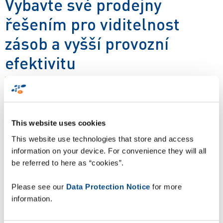
Vybavte své prodejny
řešením pro viditelnost
zásob a vyšší provozní
efektivitu
ZetesAthena Click & Collect Software Vám umožní rychle a
efektivně vytvořit a digitalizovat klíčové maloobchodní
procesy. Řešení ZetesAthena lze snadno integrovat s Vašimi
This website uses cookies
stávajícími systémy pro řízení maloobchodu. Toto řešení
This website use technologies that store and access
efektivně zajistí všechny kroky k dosažení perfektních služeb
information on your device. For convenience they will all
Click & Collect.
be referred to here as “cookies”.
Stáhnout report
Please see our
Data Protection Notice
for more
information.