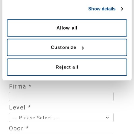
Jméno *
Show details
Příjmení *
Allow all
Email *
Customize
Země *
Reject all
Firma *
Level *
Obor *