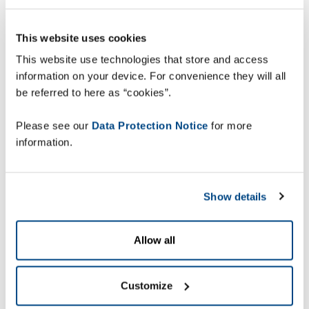
voldoende zijn om alleen de nieuwe locatie te
registreren wanneer een asset het terrein of
This website uses cookies
gebouw binnenkomt. In dat geval kunnen we de
locatie-informatie vastleggen als onderdeel van
This website use technologies that store and access
een handmatig ontvangstproces of via
information on your device. For convenience they will all
automatische aanwezigheidsdetectie met behulp
be referred to here as “cookies”.
van een detector bij de goederenontvangst.
Please see our
Data Protection Notice
for more
information.
Show details
Allow all
Customize