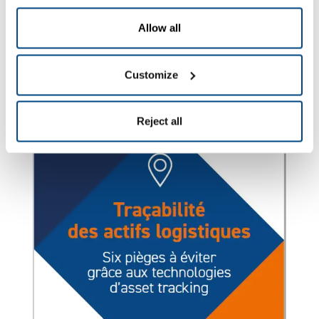
Télécharger le guide
Allow all
Customize
Reject all