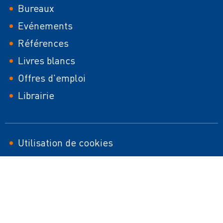
Footer
Bureaux
Evénements
Références
Livres blancs
Offres d'emploi
Librairie
Footer
Utilisation de cookies
Sitemap HTML
second
Mentions légales
Responsible Disclosure Policy
Sustainability