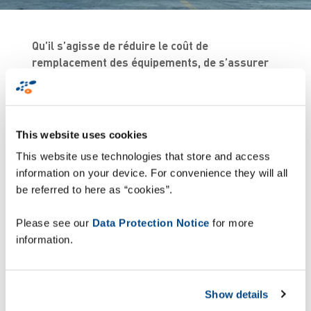
Qu’il s’agisse de réduire le coût de
remplacement des équipements, de s’assurer
de leur disponibilité et plus largement de
maîtriser les actifs en mouvement, les
technologies d’asset tracking offrent un
avantage concurrentiel dans de nombreux
This website uses cookies
domaines industriels en répondant à une
This website use technologies that store and access
question simple mais néanmoins essentielle :
information on your device. For convenience they will all
où se trouvent mes actifs ?
be referred to here as “cookies”.
Please see our
Data Protection Notice
for more
En décrivant différents scénarios, cet ebook
information.
réalisé par Zetes en partenariat avec Honeywell,
vous aidera à identifier le ROI d’une solution
d’asset tracking dans votre contexte métier.
Show details