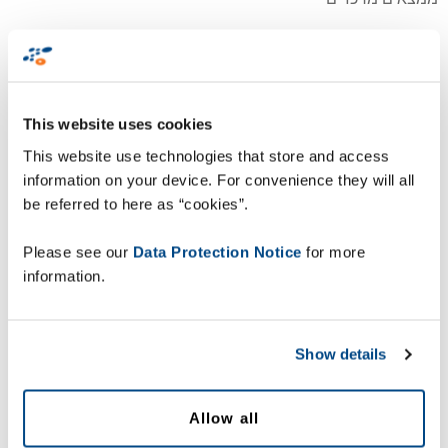
דיוק במלאי הוא גורם מפתח: 87% מהקונים
לא יחפשו עזרה בחנות אם פריט מסוים אינו
זמין והם יעזבו את החנות
This website uses cookies
This website use technologies that store and access
information on your device. For convenience they will all
לקוחות הם חסרי סבלנות: 30% מהצרכנים
be referred to here as “cookies”.
אינם מוכנים להמתין יותר מ-2 דקות כדי
Please see our
Data Protection Notice
for more
לברר אם הפריט שהם רוצים לקנות קיים
information.
במלאי;
Show details
הכלל "שלוש פסילות וגמרנו": 78%
מהלקוחות ישקלו שלא לקנות יותר מרשת
Allow all
מסוימת אם משלוח של מוצרים יגיע באיחור