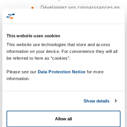
Développez vos connaissances en
découvrant des cas client.
Accédez gratuitement aux conseils
de nos experts consultants.
This website uses cookies
Développez votre réseau en
This website use technologies that store and access
rencontrant d'autres
information on your device. For convenience they will all
professionnels du marché.
be referred to here as “cookies”.
Dinez en toute convivialité autour
Please see our
Data Protection Notice
for more
d'animations culinaires
information.
Qui participe ?
Toute personne devant faire face
Show details
aux défis liés à la vente
omnicanal et qui souhaite
Allow all
optimiser les processus Supply