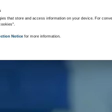
s & Consommables
Références
À propos de nous
Actualités
s
ies that store and access information on your device. For conve
cookies”.
ection Notice
for more information.