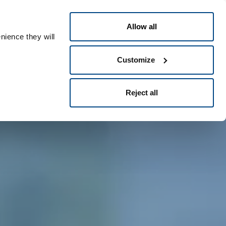
Français
Contact
People ID
Allow all
nience they will
Customize
Reject all