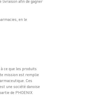
e livraison afin de gagner
armacies, en le
 à ce que les produits
tte mission est remplie
pharmaceutique. Ces
est une société danoise
t partie de PHOENIX