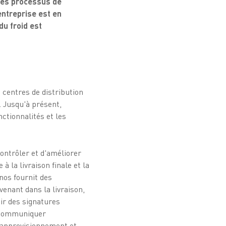
les processus de
’entreprise est en
du froid est
centres de distribution
. Jusqu'à présent,
nctionnalités et les
ntrôler et d'améliorer
la livraison finale et la
onos fournit des
enant dans la livraison,
ir des signatures
e communiquer
d'approvisionnement et