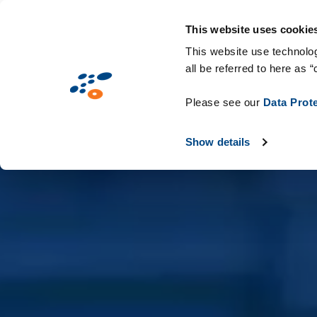
Aller
Solutions
Secteurs d'activité
Technologie
au
This website uses cookie
contenu
This website use technolog
all be referred to here as “
principal
Please see our
Data Prot
Show details