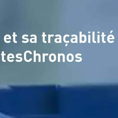
t sa traçabilité
ZetesChronos