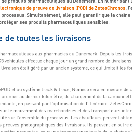
on de produits pharmaceutiques au Danemark. En numérisant 
électronique de preuve de livraison (POD) de ZetesChronos
, l
processus. Simultanément, elle peut garantir que la chaîne 
 protéger ses produits pharmaceutiques sensibles.
 de toutes les livraisons
pharmaceutiques aux pharmacies du Danemark. Depuis les trois 
e 45 véhicules effectue chaque jour un grand nombre de livraisons
ivraison était géré par un ancien système, ce qui limitait les fo
POD et au système track & trace, Nomeco sera en mesure de co
premier au dernier kilomètre, du chargement de la camionnette à 
pondante, en passant par l'optimisation de l'itinéraire. ZetesChr
sur le mouvement des marchandises et des transporteurs interv
bilité sur l'ensemble du processus. Les chauffeurs peuvent obten
es preuves photographiques des livraisons. Ils peuvent en outr
 parties prenantes, pour une transparence totale de la chaîne 