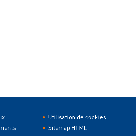
er
Footer
ux
Utilisation de cookies
second
ments
Sitemap HTML