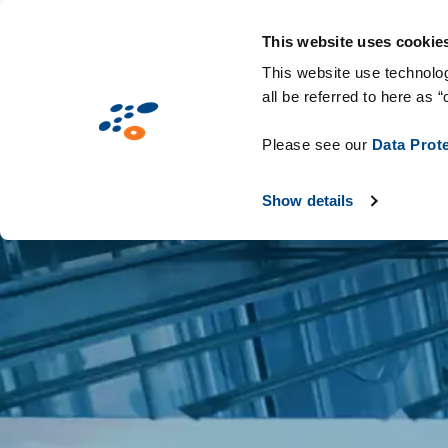
Aller
Solutions
Secteurs d'activité
Technologies
au
This website uses cookie
contenu
This website use technolog
all be referred to here as “
principal
Please see our
Data Prot
Show details