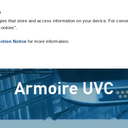
 & Consommables
Références
À propos de nous
Actualités
s
ies that store and access information on your device. For conve
cookies”.
ection Notice
for more information.
Armoire UVC