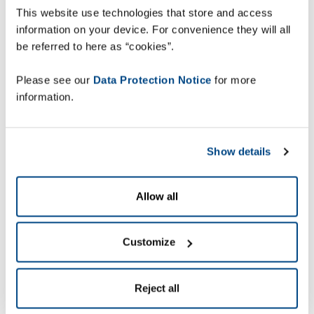
This website use technologies that store and access
ZetesMedea sorgt für eine optimale
information on your device. For convenience they will all
Auftragsausführung: Mitarbeiter:innen erledigen
be referred to here as “cookies”.
ihre Aufgaben schneller und werden sicher durch
die Prozesse geleitet. Dadurch entstehen weniger
Please see our
Data Protection Notice
for more
Fehler in den Lagerprozessen, vom Wareneingang
information.
bis zum Warenausgang. Zusätzlich können
Arbeitslasten effektiver gesteuert werden,
einschließlich in Peak-Zeiten. Dabei kommen
Show details
unterschiedliche Technologien wie Pick-by-Voice,
Pick-by-Vision, Scanning, ImageID, RFID oder
auch AMR (Autonome Mobile Robots) zum
Allow all
Einsatz.
ZetesMedea ImageID:
Customize
Automatisierte, fehlerfreie
Wareneingangs- und
Reject all
Versandkontrolle in Echtzeit