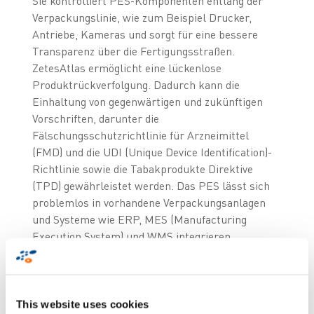
Sie kontrolliert PES-Komponenten entlang der
Verpackungslinie, wie zum Beispiel Drucker,
Antriebe, Kameras und sorgt für eine bessere
Transparenz über die Fertigungsstraßen.
ZetesAtlas ermöglicht eine lückenlose
Produktrückverfolgung. Dadurch kann die
Einhaltung von gegenwärtigen und zukünftigen
Vorschriften, darunter die
Fälschungsschutzrichtlinie für Arzneimittel
(FMD) und die UDI (Unique Device Identification)-
Richtlinie sowie die Tabakprodukte Direktive
(TPD) gewährleistet werden. Das PES lässt sich
problemlos in vorhandene Verpackungsanlagen
und Systeme wie ERP, MES (Manufacturing
Execution System) und WMS integrieren.
ZetesMedea - Logistics Execution:
Lösung für optimierte
Lagerprozesse
This website uses cookies