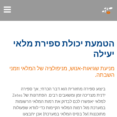
דילוג
ini
לתוכן
ite
העיקרי
ה
ט
מ
ע
ת
י
כ
ו
ל
ת
ס
פ
י
ר
ת
מ
ל
א
י
י
ע
י
ל
ה
מניעת שגיאות-אנוש, מניפולציה של המלאי וזמני
השבתה.
ביצוע ספירה מחזורית הוא דבר הכרחי, אך ספירה
ידנית מצריכה זמן ומשאבים רבים. הפתרונות של Zetes
למלאי יאפשרו לכם לבדוק את רמות המלאי הרשומות
במערכת מול רמות המלאי הקיימות כדי לוודא שפעולות
מתוכננות (על בסיס המלאי במערכת) אכן יתבצעו