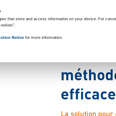
olutions
Why Zetes
Contact Us
s
ies that store and access information on your device. For conve
cookies”.
ection Notice
for more information.
M
i
s
e
e
n
m
é
t
h
o
d
e
f
f
i
c
a
c
e
La solution pour