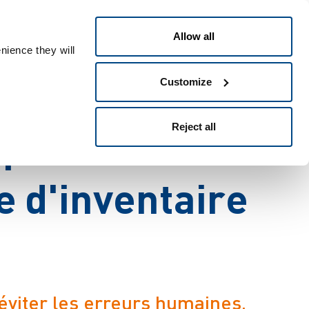
Français
Allow all
nience they will
Customize
Reject all
p
l
a
c
e
d
'
u
n
e
e
d
'
i
n
v
e
n
t
a
i
r
e
 éviter les erreurs humaines,