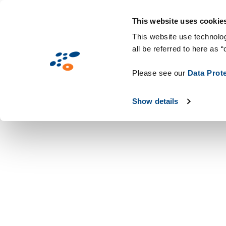
Mini
Aller
Home
Warehouse S
Site
au
This website uses cookie
contenu
This website use technolog
all be referred to here as “
principal
Please see our
Data Prot
Show details