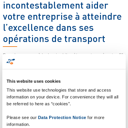
incontestablement aider
votre entreprise à atteindre
l’excellence dans ses
opérations de transport
Dans la mesure où le dernier kilomètre peut représenter 30
% du coût total d'exécution d'une commande, il est essentiel
de maîtriser votre Supply Chain de bout en bout.
Qu’il s’agisse du commerce de détail, de l'industrie
This website uses cookies
pharmaceutique, automobile, alimentaire, Etc. ou encore de
la distribution en gros, tous les secteurs peuvent bénéficier
This website use technologies that store and access
d’une solution ePOD de nouvelle génération pour assurer
information on your device. For convenience they will all
durablement le succès des livraisons :
be referred to here as “cookies”.
Please see our
Data Protection Notice
for more
Preuve de livraison et de collecte
information.