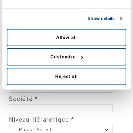
Prénom *
Show details
Nom *
Allow all
Adresse email *
Customize
Reject all
Pays *
Société *
Niveau hiérarchique *