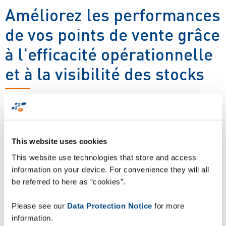
Améliorez les performances
de vos points de vente grâce
à l'efficacité opérationnelle
et à la visibilité des stocks
Le logiciel ZetesAthena Click & Collect vous permet de
configurer et de digitaliser rapidement et efficacement vos
processus en magasin les plus critiques. ZetesAthena
s'intègre parfaitement à vos systèmes informatiques
This website uses cookies
existants, garantissant une exécution efficace de toutes les
This website use technologies that store and access
tâches requises pour offrir un service Click & Collect
information on your device. For convenience they will all
d'excellence.
be referred to here as “cookies”.
Please see our
Data Protection Notice
for more
Téléchargez le document
information.