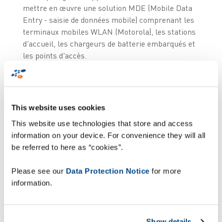
mettre en œuvre une solution MDE (Mobile Data
Entry - saisie de données mobile) comprenant les
terminaux mobiles WLAN (Motorola), les stations
d'accueil, les chargeurs de batterie embarqués et
les points d'accès.
Une gestion
transparente, de
This website uses cookies
l'entrepôt au point de
This website use technologies that store and access
information on your device. For convenience they will all
vente
be referred to here as “cookies”.
Please see our
Data Protection Notice
for more
Zetes a subdivisé la chaîne logistique en quatre
information.
processus distincts. Le contrôle de chargement
est réalisé à l'entrepôt du client.Un fichier
reprenant les données des marchandises est alors
transmis au serveur FTP de M+R Spedag par
Show details