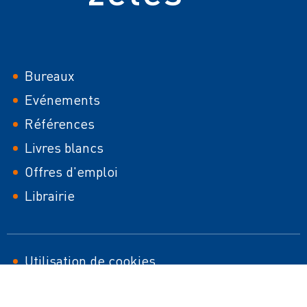
Footer
Bureaux
Evénements
Références
Livres blancs
Offres d'emploi
Librairie
Footer
Utilisation de cookies
Sitemap HTML
second