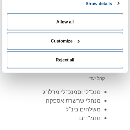
Show details
Why attend
Allow all
שמחים להזמינכם לוובינר בנושא
בו נציג את כל
POD
מסירה
והוכחת
מימוש
הפונקצוניאליות שייש בתוכנת מימוש
Customize
POD
והוכחת מסירה
Who should attend
Reject all
קהל יעד:
מנכ"לי וסמנכ"לי מרלו"ג
מנהלי שרשרת אספקה
משלחים בינ"ל
מנמ"רים