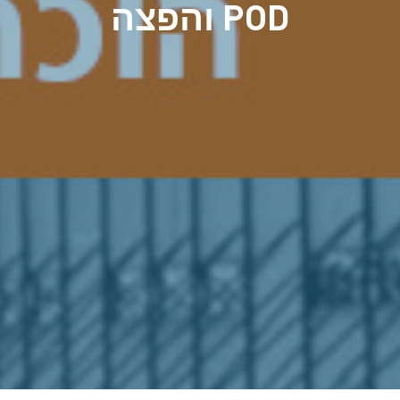
והפצה POD