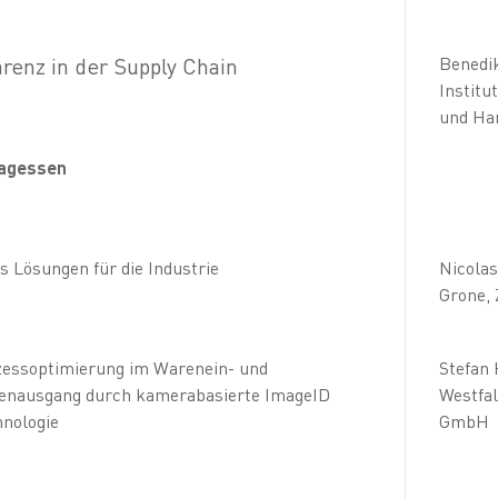
renz in der Supply Chain
Benedik
Institu
und Han
tagessen
s Lösungen für die Industrie
Nicolas
Grone, 
essoptimierung im Warenein- und
Stefan
enausgang durch kamerabasierte ImageID
Westfa
nologie
GmbH