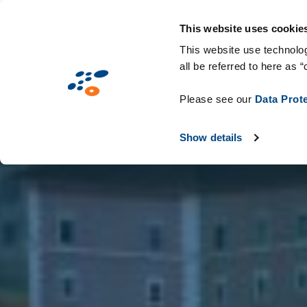
Aller
Solutions
Secteurs d'activité
Technologie
au
This website uses cookie
contenu
This website use technolog
all be referred to here as “
principal
Please see our
Data Prot
Show details