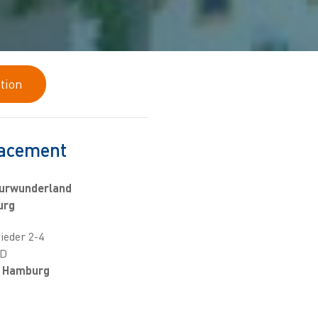
ption
acement
turwunderland
urg
ieder 2-4
 D
 Hamburg