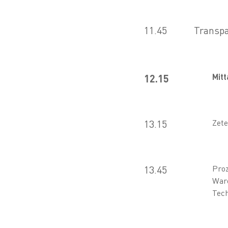
11.45
Transpa
Mit
12.15
13.15
Zete
13.45
Proz
War
Tech