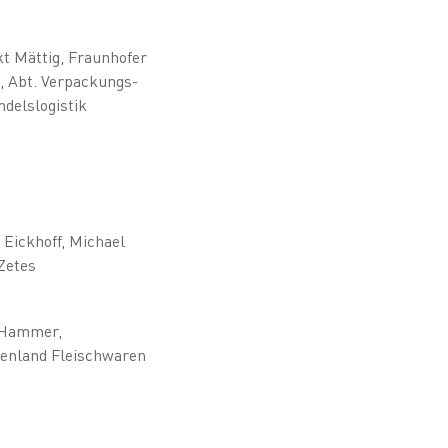
t Mättig, Fraunhofer
t, Abt. Verpackungs-
delslogistik
 Eickhoff, Michael
Zetes
 Hammer,
lenland Fleischwaren