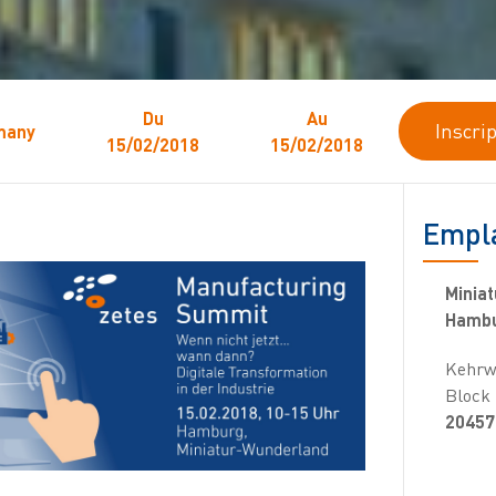
Du
Au
Inscri
many
15/02/2018
15/02/2018
Empl
Minia
Hamb
Kehrw
Block
20457