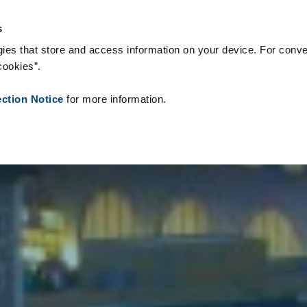
s & Consommables
Références
À propos de nous
Actualités
s
ies that store and access information on your device. For conve
cookies”.
ection Notice
for more information.