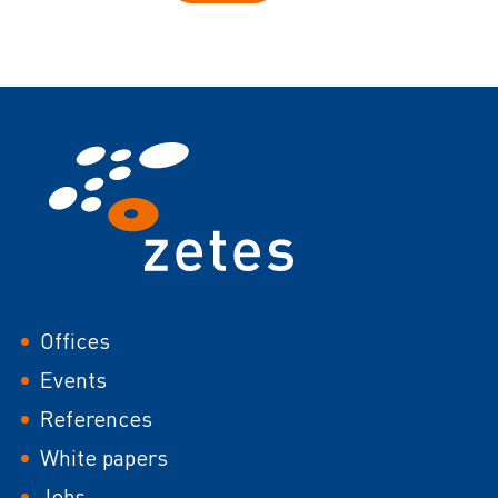
Footer
Offices
Events
References
White papers
Jobs