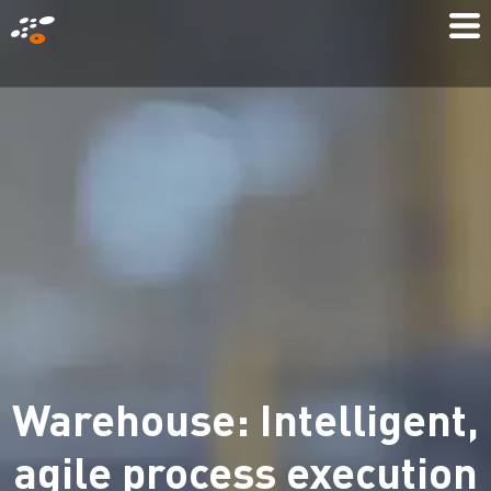
メ
Mo
イ
M
ン
コ
ン
テ
ン
ツ
に
移
動
Warehouse: Intelligent,
agile process execution