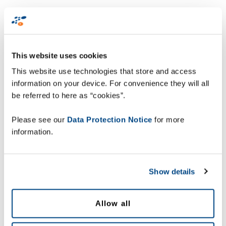
Download here
This website uses cookies
名前 *
This website use technologies that store and access
information on your device. For convenience they will all
姓 *
be referred to here as “cookies”.
Please see our
Data Protection Notice
for more
Emailアドレス *
information.
国 *
Show details
会社 *
Allow all