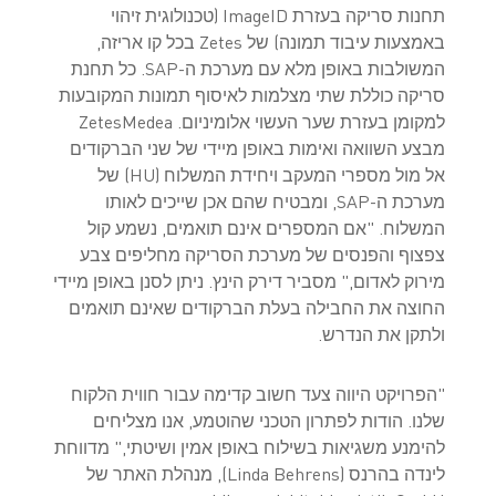
תחנות סריקה בעזרת ImageID (טכנולוגית זיהוי
באמצעות עיבוד תמונה) של Zetes בכל קו אריזה,
המשולבות באופן מלא עם מערכת ה-SAP. כל תחנת
סריקה כוללת שתי מצלמות לאיסוף תמונות המקובעות
למקומן בעזרת שער העשוי אלומיניום. ZetesMedea
מבצע השוואה ואימות באופן מיידי של שני הברקודים
אל מול מספרי המעקב ויחידת המשלוח (HU) של
מערכת ה-SAP, ומבטיח שהם אכן שייכים לאותו
המשלוח. "אם המספרים אינם תואמים, נשמע קול
צפצוף והפנסים של מערכת הסריקה מחליפים צבע
מירוק לאדום," מסביר דירק הינץ. ניתן לסנן באופן מיידי
החוצה את החבילה בעלת הברקודים שאינם תואמים
ולתקן את הנדרש.
"הפרויקט היווה צעד חשוב קדימה עבור חווית הלקוח
שלנו. הודות לפתרון הטכני שהוטמע, אנו מצליחים
להימנע משגיאות בשילוח באופן אמין ושיטתי," מדווחת
לינדה בהרנס (Linda Behrens), מנהלת האתר של