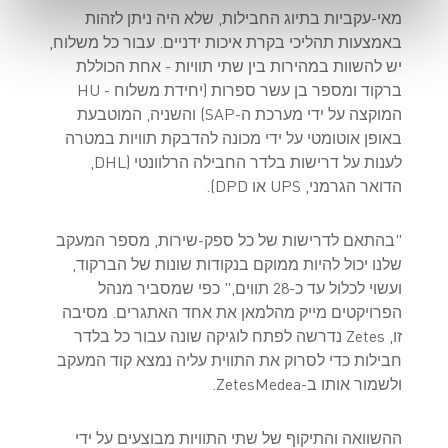
מאי-עקביות בתיוג החבילות, שלא היה ניתן לזהות
באמצעות תהליכי בקרת איכות ידניים. עבור כל משלוח,
יש להשוות במהירות בין שתי תוויות - אחת הכוללת
ברקוד ומספר בן עשר ספרות (יחידת משלוח - HU
המוקצה על ידי מערכת ה-SAP) והשניה, המוטבעת
באופן אוטומטי על ידי מכונה להדבקת תוויות במטרה
לענות על דרישות בלדר החבילה הרלוונטי (DHL,
הדואר הגרמני, UPS או DPD).
"בהתאם לדרישות של כל ספק-שירות, מספר המעקב
שלנו יכול להיות ממוקם בנקודות שונות של הברקוד,
ועשוי לכלול עד כ-28 תווים," כפי שמסביר מנהל
הפרויקטים מייק מהלמאן את אחד האתגרים. מסיבה
זו, Zetes נדרשה לפתח לוגיקה שונה עבור כל בלדר
חבילות כדי לסרוק את התווית עליה נמצא קוד המעקב
ולשמור אותו ב-ZetesMedea.
ההשוואה והתיקוף של שתי התוויות מבוצעים על ידי