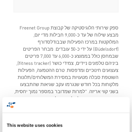
ספק שירותי הלוגיסטיקה של קבוצת Freenet Group
מבצע שילוח של עד כ-9,000 חבילות מדי יום,
המלוקטות במרכז הפעילות שבבודלסדורף
(Büdelsdorf) על ידי כ-50 עובדים. מבחר הפריטים
שבמחסן כולל בממוצע כ-6,000 עד 7,000 פריטים
ביניהם טלפונים ניידים, צמידי כושר (fitness tracker),
צעצועים חינוכיים ומדפסות. טרם ההטמעה, הפעילות
השוטפת סבלה מטעויות במסירת המשלוחים/תלונות
מלקוחות בכל חודש שנגרמו עקב שגיאות שהתבצעו
בשני קווי אריזה. "למרות שמדובר במספר נמוך יחסית,
הוא עדיין אינו מתקבל על הדעת לאור הדרישות
הגבוהות שלנו עבור שביעות רצון הלקוחות," מסביר
דירק הינץ (Dirk Hinz), ראש צוות הלוגיסטיקה.
This website uses cookies