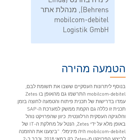
Behrens), מנהלת אתר
mobilcom-debitel
Logistik GmbH
הטמעה מהירה
בנוסף ליתרונות העסקיים ששבו את תשומת לבם,
mobilcom-debitel התרשמו גם מהאופן בו Zetes
עמדו בדרישות של תכנית פיתוח והטמעה לחוצה בזמן.
תכנית זו כללה גם הקמת ממשק למערכת ה-SAP
והלוגיקה העסקית הרלוונטית. כיוון שהפרויקט נוהל
באופן מלא על ידי Zetes, הנטל על מחלקת ה-IT של
mobilcom-debitel היה מינימלי. "ביצענו את ההזמנה
לביצוע הפרויקט מ-Zetes רק במאי 2018, וכבר ב-2