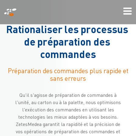
Aller
Mi
au
We
contenu
R
a
t
i
o
n
a
l
i
s
e
r
l
e
s
p
r
o
c
e
s
s
u
s
principal
d
e
p
r
é
p
a
r
a
t
i
o
n
d
e
s
c
o
m
m
a
n
d
e
s
Préparation des commandes plus rapide et
sans erreurs
Qu'il s'agisse de préparation de commandes à
l'unité, au carton ou à la palette, nous optimisons
l'exécution des commandes en utilisant les
technologies les mieux adaptées à vos besoins.
ZetesMedea garantit la rapidité et la précision de
vos opérations de préparation des commandes et