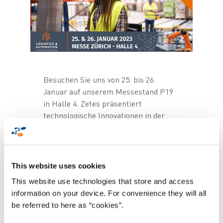
Besuchen Sie uns von 25. bis 26.
Januar auf unserem Messestand P19
in Halle 4. Zetes präsentiert
technologische Innovationen in der
gesamten Lieferkette – vom Lager bis
zum Transport. Sehen Sie Live-Demos
auf unserem Messestand:
This website uses cookies
Null Fehler und hohe
This website use technologies that store and access
Produktivität in Ihren
information on your device. For convenience they will all
Lagerprozessen dank
be referred to here as “cookies”.
ZetesMedea Pick-by-Voice