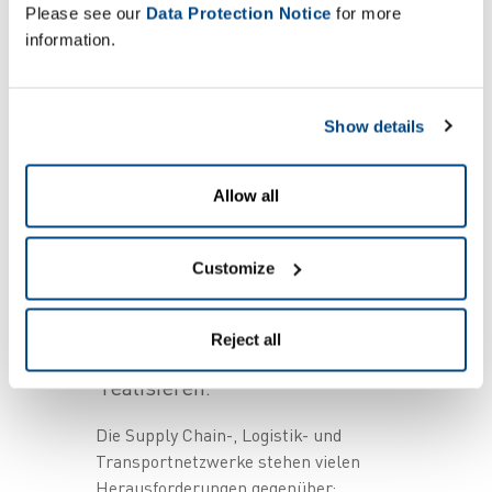
Please see our
Data Protection Notice
for more
Automatische Verladekontrolle
information.
zur fehlerfreien Beladung Ihrer
LKWs
Proof-of-Delivery mit
Show details
ZetesChronons für perfekte
Lieferungen und Transparenz in
Allow all
Echtzeit
Neueste Hard- und
Customize
Softwarelösungen, die Ihnen
helfen agile, transparente und
Reject all
rückverfolgbare Prozesse zu
realisieren.
Die Supply Chain-, Logistik- und
Transportnetzwerke stehen vielen
Herausforderungen gegenüber: