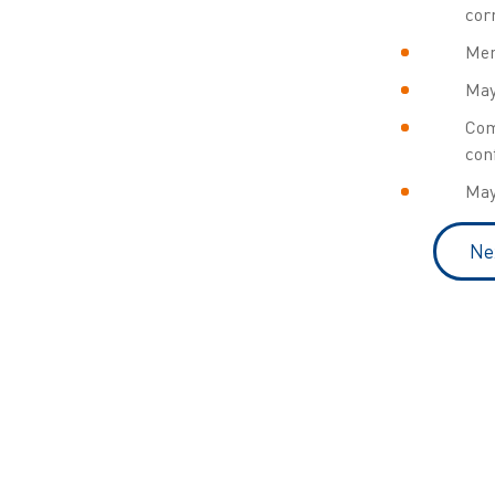
cor
Men
Mayo
Com
con
May
Ne