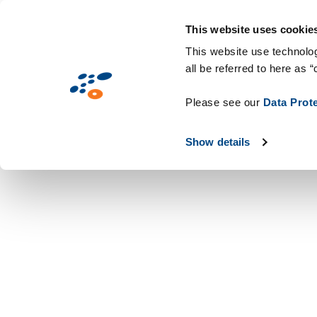
Mini
Pasar
Home
Warehouse S
Site
al
This website uses cookie
contenido
This website use technolog
all be referred to here as “
principal
Please see our
Data Prot
Show details