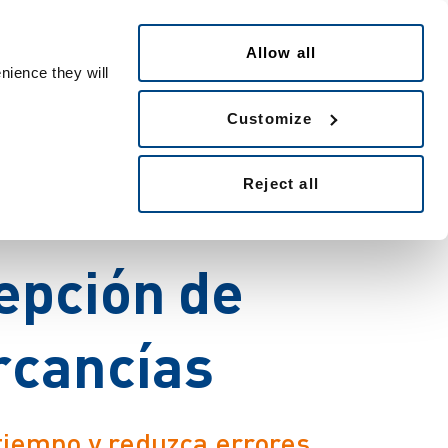
Español
Allow all
nience they will
i
m
i
c
e
l
o
s
Customize
Reject all
c
e
s
o
s
d
e
e
p
c
i
ó
n
d
e
r
c
a
n
c
í
a
s
tiempo y reduzca errores