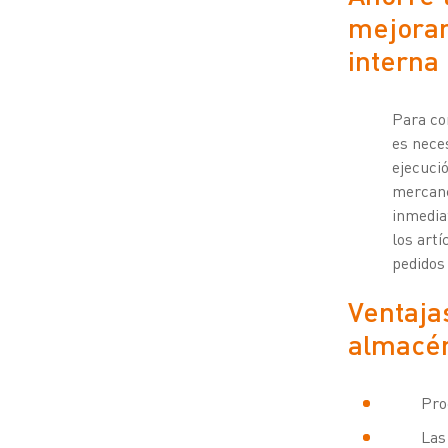
mejoran
interna
Para co
es nece
ejecuci
mercanc
inmediat
los artí
pedidos
Ventaja
almacé
Pro
Las