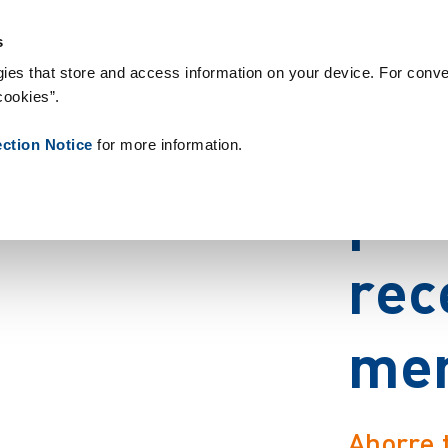
olutions
Why Zetes
Contact Us
s
ies that store and access information on your device. For conve
cookies”.
O
p
t
ection Notice
for more information.
p
r
o
r
e
c
m
e
Ahorre 