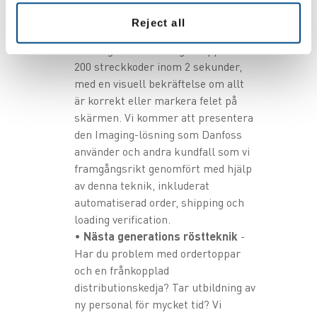
ett år genom snabb datafångst med
Reject all
massinläsning av streckkoder.
Läsning och validering av upp till
200 streckkoder inom 2 sekunder,
med en visuell bekräftelse om allt
är korrekt eller markera felet på
skärmen. Vi kommer att presentera
den Imaging-lösning som Danfoss
använder och andra kundfall som vi
framgångsrikt genomfört med hjälp
av denna teknik, inkluderat
automatiserad order, shipping och
loading verification.
•
Nästa generations röstteknik
-
Har du problem med ordertoppar
och en frånkopplad
distributionskedja? Tar utbildning av
ny personal för mycket tid? Vi