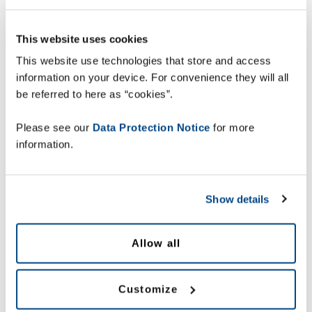
09:10 Katarina Hörnfeldt
, Zebra
Technologies: Var ligger framtiden för
This website uses cookies
intralogistik?
• En inspirerande presentation av
This website use technologies that store and access
branschledaren Zebra Technologies
information on your device. For convenience they will all
som utforskar de trender och
be referred to here as “cookies”.
utmaningar i lagret som kommer att
driva förändringarna inom
Please see our
Data Protection Notice
for more
branscherna för tillverkning, supply
information.
chain och logistik.
09:40 Håkan Hammar
, Zetes: Supply
chain-teknik att hålla koll på 2023 och
Show details
framåt - hur tekniken kan hjälp till att
hantera en ökad arbetskraftsbrist och
fluktuerande efterfrågan.
Allow all
•
ImageID-teknik
Customize
(vision/kamerateknologi)
- Från
600 till noll leveransfel och ROI på