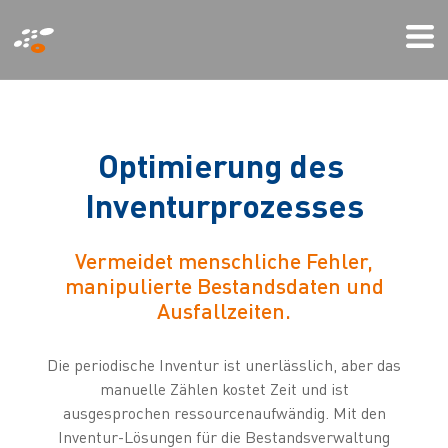
Direkt
Mi
zum
We
Inhalt
O
p
t
i
m
i
e
r
u
n
g
d
e
s
I
n
v
e
n
t
u
r
p
r
o
z
e
s
s
e
s
Vermeidet menschliche Fehler,
manipulierte Bestandsdaten und
Ausfallzeiten.
Die periodische Inventur ist unerlässlich, aber das
manuelle Zählen kostet Zeit und ist
ausgesprochen ressourcenaufwändig. Mit den
Inventur-Lösungen für die Bestandsverwaltung