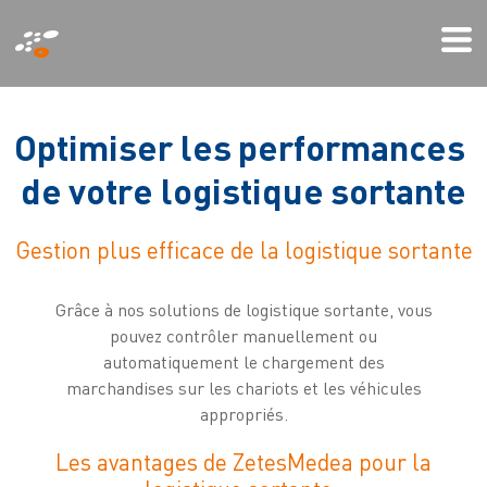
Aller
Mi
au
We
contenu
principal
O
p
t
i
m
i
s
e
r
l
e
s
p
e
r
f
o
r
m
a
n
c
e
s
d
e
v
o
t
r
e
l
o
g
i
s
t
i
q
u
e
s
o
r
t
a
n
t
e
Gestion plus efficace de la logistique sortante
Grâce à nos solutions de logistique sortante, vous
pouvez contrôler manuellement ou
automatiquement le chargement des
marchandises sur les chariots et les véhicules
appropriés.
Les avantages de ZetesMedea pour la