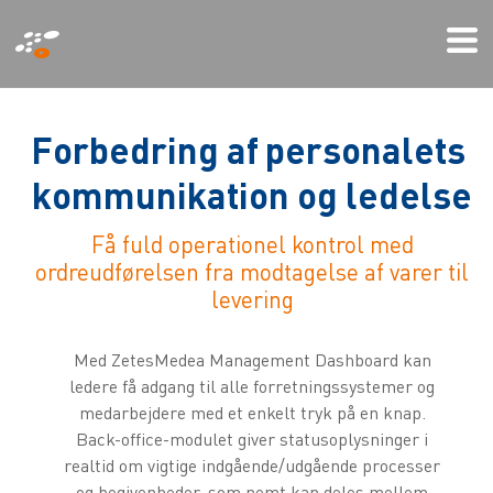
Gå
Mi
til
We
hovedindhold
F
o
r
b
e
d
r
i
n
g
a
f
p
e
r
s
o
n
a
l
e
t
s
k
o
m
m
u
n
i
k
a
t
i
o
n
o
g
l
e
d
e
l
s
e
Få fuld operationel kontrol med
ordreudførelsen fra modtagelse af varer til
levering
Med ZetesMedea Management Dashboard kan
ledere få adgang til alle forretningssystemer og
medarbejdere med et enkelt tryk på en knap.
Back-office-modulet giver statusoplysninger i
realtid om vigtige indgående/udgående processer
og begivenheder, som nemt kan deles mellem