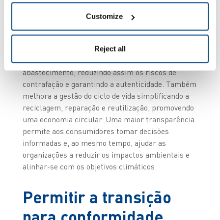
normas. Isto representa desafios e cria
oportunidades para os fabricantes, distribuidores
Customize
e retalhistas alinharem as operações com as
expectativas internacionais. A conformidade com o
PDP melhora a rastreabilidade ao fornecer
Reject all
visibilidade de ponta a ponta da cadeia de
abastecimento, reduzindo assim os riscos de
contrafação e garantindo a autenticidade. Também
melhora a gestão do ciclo de vida simplificando a
reciclagem, reparação e reutilização, promovendo
uma economia circular. Uma maior transparência
permite aos consumidores tomar decisões
informadas e, ao mesmo tempo, ajudar as
organizações a reduzir os impactos ambientais e
alinhar-se com os objetivos climáticos.
Permitir a transição
para conformidade