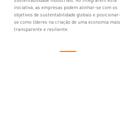
iniciativa, as empresas podem alinhar-se com os
objetivos de sustentabilidade globais e posicionar-
se como líderes na criação de uma economia mais
transparente e resiliente.
CONTACTE-NOS PARA
SABER QUAL É A
TECNOLOGIA MAIS
ADEQUADA PARA
MELHORAR AS SUAS
OPERAÇÕES.