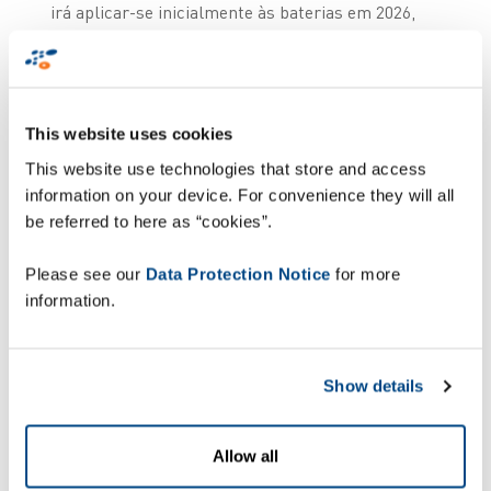
irá aplicar-se inicialmente às baterias em 2026,
seguindo-se os têxteis, a eletrónica e outras
categorias. Até 2030, serão abrangidos cerca de 30
setores. Personalizado para cada grupo de
produtos, o PDP utiliza suportes de dados como
This website uses cookies
códigos QR ou etiquetas RFID para permitir a
reutilização, reparação, reciclagem e a
This website use technologies that store and access
conformidade com regulamentos rigorosos.
information on your device. For convenience they will all
be referred to here as “cookies”.
As implicações para as
Please see our
Data Protection Notice
for more
cadeias de
information.
abastecimento globais
Show details
O impacto do PDP irá alargar-se além da Europa,
afetando as cadeias de abastecimento globais e
Allow all
exigindo que as empresas cumpram novas