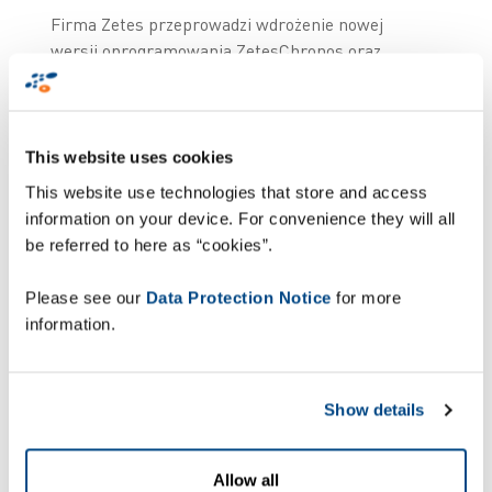
Firma Zetes przeprowadzi wdrożenie nowej
wersji oprogramowania ZetesChronos oraz
zastąpienie istniejącego sprzętu urządzeniami na
platformie Android. Wdrożenie najnowszej wersji
oprogramowania ZetesChronos pozwoli firmie
Nightstar Express Hellmann B.V. sięgnąć po
This website uses cookies
korzyści, jakie zapewnia udostępniana w chmurze
This website use technologies that store and access
Platforma Mobilna MCL™, która umożliwia
information on your device. For convenience they will all
scentralizowane zarządzanie mobilnymi
be referred to here as “cookies”.
aplikacjami, urządzeniami i użytkownikami.
Please see our
Data Protection Notice
for more
„System POD ma krytyczne znaczenie dla naszej
information.
działalności, w związku z czym musimy uzyskać
gwarancję ciągłości i stabilności jego
funkcjonowania” – tłumaczy Christiaan van Driel,
Show details
menedżer IT w Nightstar Express Hellmann B.V..
„Połączenie rozwiązania ZetesChronos oraz
Platformy Mobilnej MCL™oznacza, że nie
Allow all