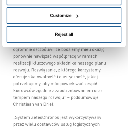
jesteśmy ograniczeni systemem operacyjnym ani
sprzętem, co stanowi gwarancję swobody
wprowadzania dalszych zmian w przyszłości.
Customize
Firma Zetes jest doskonałym partnerem
strategicznym, zapewniającym i wspierającym
Reject all
niektóre z naszych procesów, o krytycznym
znaczeniu dla funkcjonowania firmy. Jesteśmy
ogromnie szczęśliwi, że będziemy mieli okazję
ponownie nawiązać współpracę w ramach
realizacji kluczowego składnika naszego planu
rozwoju. Rozwiązanie, z którego korzystamy,
oferuje skalowalność i elastyczność, jakiej
potrzebujemy, aby móc powiększać zespół
kierowców zgodnie z zapotrzebowaniem oraz
tempem naszego rozwoju” – podsumowuje
Christiaan van Driel.
„System ZetesChronos jest wykorzystywany
przez wielu dostawców usług logistycznych