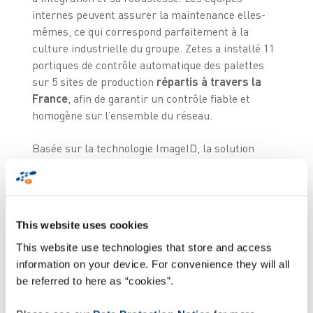
internes peuvent assurer la maintenance elles-
mêmes, ce qui correspond parfaitement à la
culture industrielle du groupe. Zetes a installé 11
portiques de contrôle automatique des palettes
sur 5 sites de production
répartis à travers la
France
, afin de garantir un contrôle fiable et
homogène sur l’ensemble du réseau.
Basée sur la technologie ImageID, la solution
ZetesMedea Shipping Verification permet
désormais de contrôler chaque palette avant son
départ vers la plateforme logistique. Les caméras
lisent automatiquement tous les codes-barres
This website uses cookies
présents, vérifient le nombre de cartons, les
This website use technologies that store and access
numéros de lots, les DLC et les références
information on your device. For convenience they will all
produits.
be referred to here as “cookies”.
Par ailleurs des évolutions ont été apportées