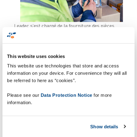
Leadec s’est chargé de la fourniture des pièces
détachés et consommables au site de production.
Stockées sur le site et prélevées à la demande par
les services, ces fournitures incluent tous les
matériaux essentiels à la continuité de la
This website uses cookies
production qui ne sont pas des composants
This website use technologies that store and access
directs du produit final. La gamme de 50 000
information on your device. For convenience they will all
articles comprend aussi bien les outils et gants de
be referred to here as “cookies”.
travail que les robots de soudage. « Si ces
fournitures viennent à manquer, la production
Please see our
Data Protection Notice
for more
s’arrête, ce qui coûte cher », explique Alexander
information.
Bölken, responsable de la logistique sur le site de
Brême.
Show details
Le client de Leadec souhaitait une livraison