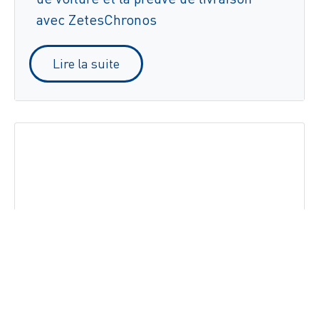
avec ZetesChronos
Lire la suite
Multipharma optimise ses flux