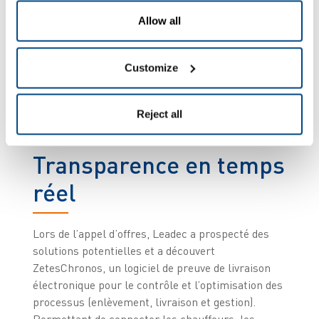
précise et ponctuelle, ainsi qu’une transparence
maximale sur les processus ouverts et fermés. Il
Allow all
voulait une visibilité en temps réel sur toute la
livraison, connaître les heures et lieux de
Customize
transfert des marchandises, et une facturation
mensuelle facilement compréhensible et
contrôlable selon une portée numérique des
Reject all
services.
Transparence en temps
réel
Lors de l’appel d’offres, Leadec a prospecté des
solutions potentielles et a découvert
ZetesChronos, un logiciel de preuve de livraison
électronique pour le contrôle et l’optimisation des
processus (enlèvement, livraison et gestion).