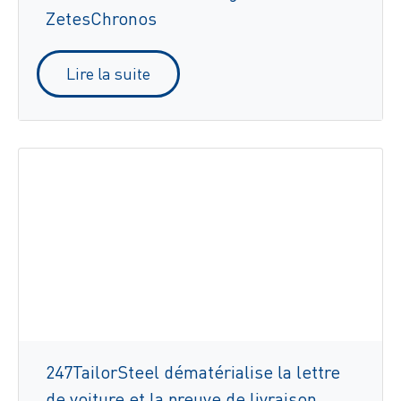
ZetesChronos
Lire la suite
247TailorSteel dématérialise la lettre
de voiture et la preuve de livraison