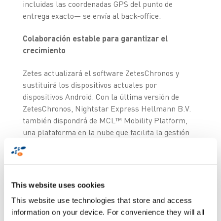
incluidas las coordenadas GPS del punto de
entrega exacto— se envía al back-office.
Colaboración estable para garantizar el
crecimiento
Zetes actualizará el software ZetesChronos y
sustituirá los dispositivos actuales por
dispositivos Android. Con la última versión de
ZetesChronos, Nightstar Express Hellmann B.V.
también dispondrá de MCL™ Mobility Platform,
una plataforma en la nube que facilita la gestión
centralizada de aplicaciones móviles, dispositivos
y usuarios.
«El sistema de comprobante de entrega es
This website uses cookies
fundamental para nuestro negocio y debemos
This website use technologies that store and access
garantizar su continuidad y estabilidad», explica
information on your device. For convenience they will all
Christiaan van Driel, director de IT de Nightstar