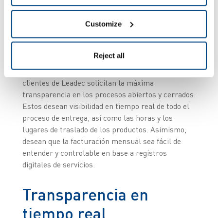
componentes faltan, la producción se detiene, y
esto es costoso“, explica Alexander Bölken,
Customize
Director de Logística en la planta de Leadec de
Bremen.
Reject all
Junto con una entrega correcta y puntual, los
clientes de Leadec solicitan la máxima
transparencia en los procesos abiertos y cerrados.
Estos desean visibilidad en tiempo real de todo el
proceso de entrega, así como las horas y los
lugares de traslado de los productos. Asimismo,
desean que la facturación mensual sea fácil de
entender y controlable en base a registros
digitales de servicios.
Transparencia en
tiempo real